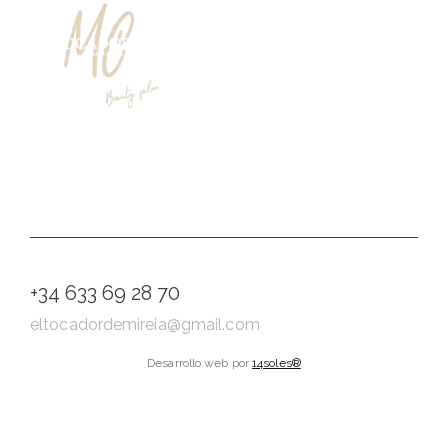
Instagram
Google Maps
Booksy
+34 633 69 28 70
eltocadordemireia@gmail.com
Desarrollo web por
14soles®