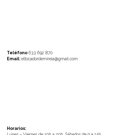
Teléfono
633 692 870
Email:
eltocadordemireia@gmail.com
Horarios:
Lunes – Viernes de 10h a 20h, Sábados de 9 a 14h