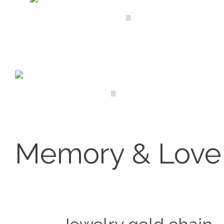
0 items
-
€0.00
0
0 items
-
€0.00
0
Memory & Love