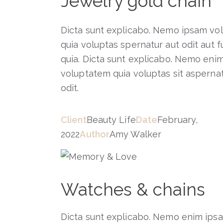
Jewelry gold chain
Dicta sunt explicabo. Nemo ipsam vo
quia voluptas spernatur aut odit aut f
quia. Dicta sunt explicabo. Nemo eni
voluptatem quia voluptas sit aspernat
odit.
Client
Beauty Life
Date
February,
2022
Author
Amy Walker
Watches & chains
Dicta sunt explicabo. Nemo enim ipsa