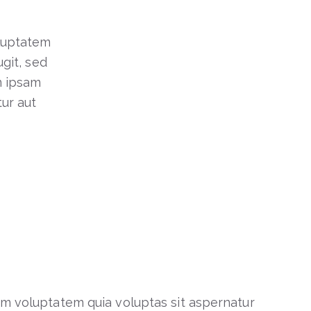
luptatem
ugit, sed
m ipsam
ur aut
m voluptatem quia voluptas sit aspernatur