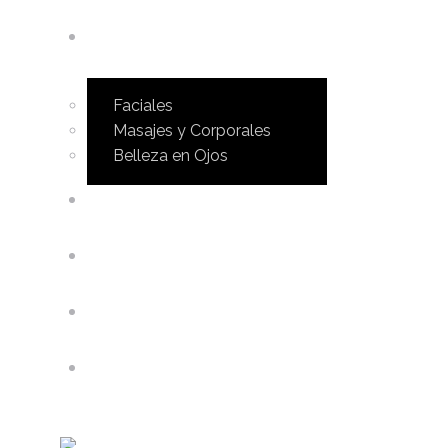
Tratamientos
Faciales
Masajes y Corporales
Belleza en Ojos
Tienda
Maquillaje
Microblading
Mireia Carrasco